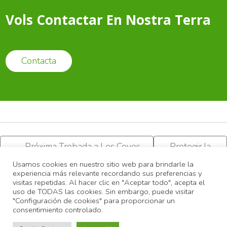
Vols Contactar En Nostra Terra
Contacta
←
Próxima Trobada a Les Coves
Protegir la
de Vinromà dels Centres
nostra terra no
Usamos cookies en nuestro sitio web para brindarle la
Excursionistes de la Provincia
és urgent?
→
experiencia más relevante recordando sus preferencias y
visitas repetidas. Al hacer clic en "Aceptar todo", acepta el
uso de TODAS las cookies. Sin embargo, puede visitar
"Configuración de cookies" para proporcionar un
© 2022
Associació Nostra Terra |
Diseño web Castellón
consentimiento controlado.
Fotos propietat de Miguel, Amparo, Pili, Iris i col·laborados