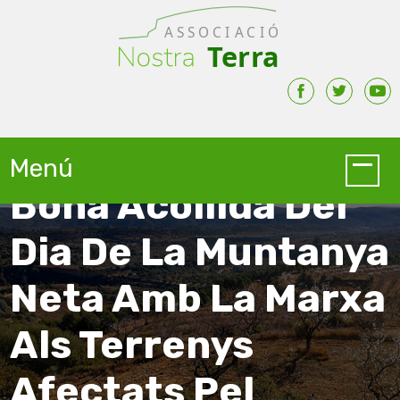
Skip to main content
Menú
Bona Acollida Del
Dia De La Muntanya
Neta Amb La Marxa
Als Terrenys
Afectats Pel