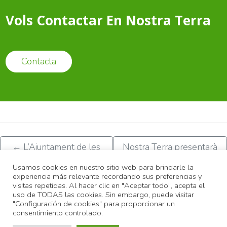
Vols Contactar En Nostra Terra
Contacta
←
L’Ajuntament de les
Nostra Terra presentarà
Coves no podrà ampliar
un recurs per demanar la
Usamos cookies en nuestro sitio web para brindarle la
el sòl dedicat al Magda
nul·litat del Magda
→
experiencia más relevante recordando sus preferencias y
visitas repetidas. Al hacer clic en "Aceptar todo", acepta el
uso de TODAS las cookies. Sin embargo, puede visitar
"Configuración de cookies" para proporcionar un
© 2022
Associació Nostra Terra |
Diseño web Castellón
consentimiento controlado.
Fotos propietat de Miguel, Amparo, Pili, Iris i col·laborados